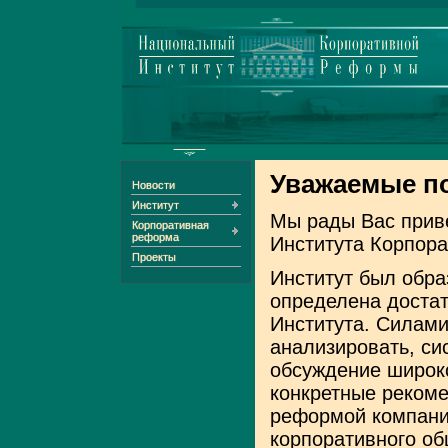
Уважаемые по
Новости
Институт
Мы рады Вас приве
Корпоративная
реформа
Института Корпор
Проекты
Институт был обра
определена достат
Института. Силами
анализировать, си
обсуждение широк
конкретные рекоме
реформой компани
корпоративного об